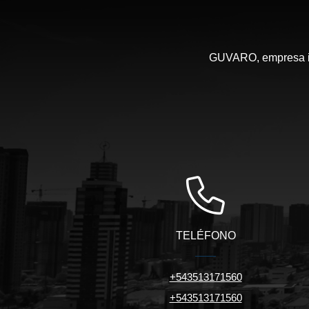
GUVARO, empresa inm
TELÉFONO
+543513171560
+543513171560