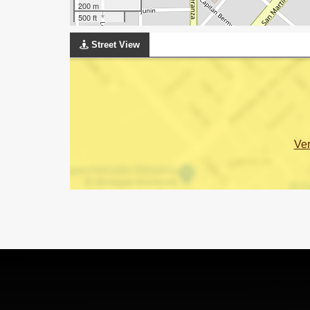
200 m
500 ft
Street View
Ve