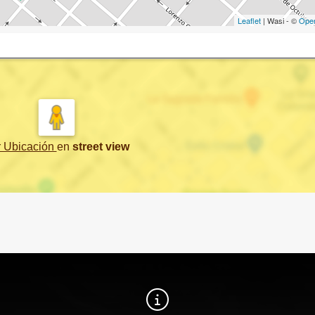
Leaflet
| Wasi - ©
Ope
r Ubicación
en
street view