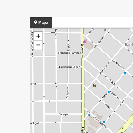
Mapa
+
−