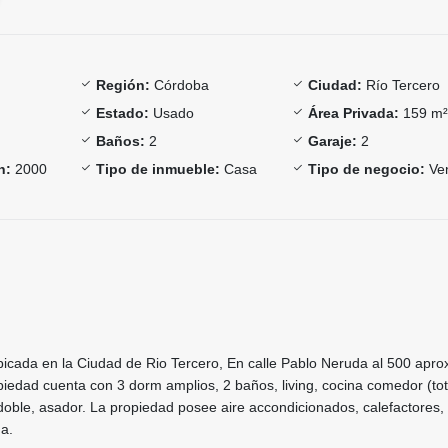
Región:
Córdoba
Ciudad:
Río Tercero
Estado:
Usado
Área Privada:
159 m
Baños:
2
Garaje:
2
n:
2000
Tipo de inmueble:
Casa
Tipo de negocio:
Ve
icada en la Ciudad de Rio Tercero, En calle Pablo Neruda al 500 aprox
piedad cuenta con 3 dorm amplios, 2 baños, living, cocina comedor (to
oble, asador. La propiedad posee aire accondicionados, calefactores,
a.