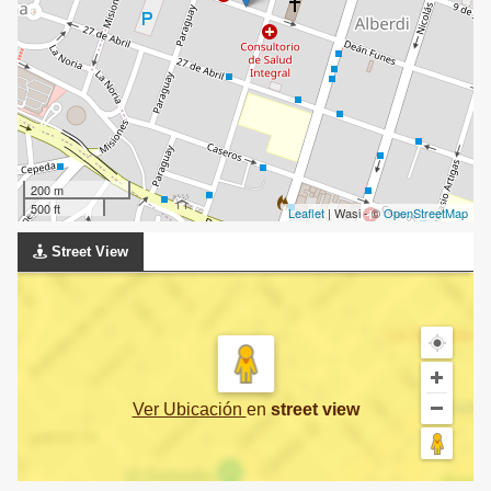
200 m
500 ft
Leaflet
| Wasi - ©
OpenStreetMap
Street View
Ver Ubicación
en
street view